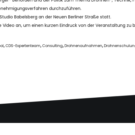
urger- Behörden und der Politik zum Thema Drohnen-, Technik,
Genehmigungsverfahren durchzuführen.
tudio Babelsberg an der Neuen Berliner Straße statt.
e Video an, um einen kurzen Eindruck von der Veranstaltung z
ol
,
CDS-Expertenteam
,
Consulting
,
Drohnenaufnahmen
,
Drohnenschulun