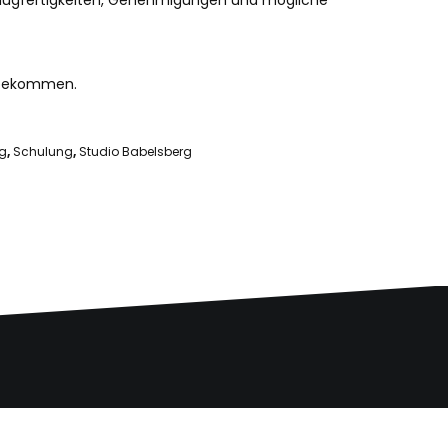
 Flugfertigkeiten, Genehmigungen und mögliche
u bekommen.
g
,
Schulung
,
Studio Babelsberg