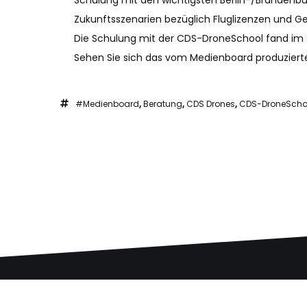
Schulung mit den wichtigsten Berlin-/Brandenb
Zukunftsszenarien bezüglich Fluglizenzen und 
Die Schulung mit der CDS-DroneSchool fand im S
Sehen Sie sich das vom Medienboard produziert
#medienboard
,
Beratung
,
CDS Drones
,
CDS-DroneScho