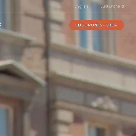
English
Just Drone it!
Q
CDS DRONES - SHOP