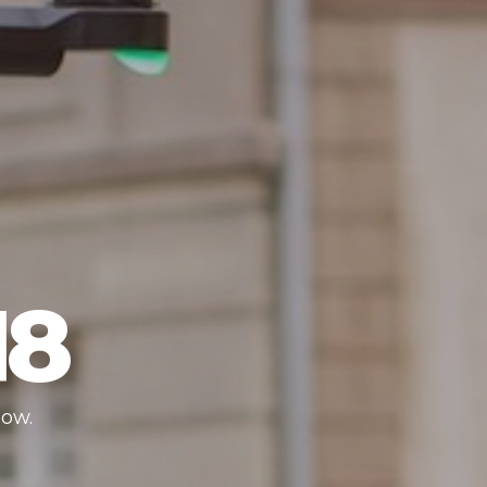
18
low.