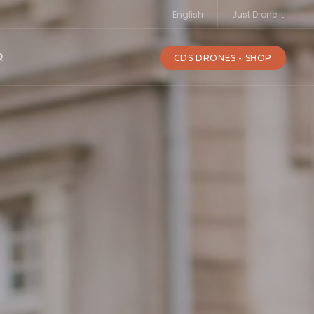
English
Just Drone it!
Q
CDS DRONES - SHOP