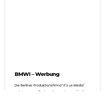
BMWI – Werbung
Die Berliner Produktionsfirma“ It's us Media"
nutzte unsere Drohnenkompetenzen für ihre
Werbeproduktion des Bundesministeriums für