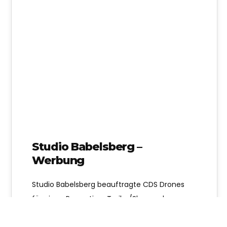
Studio Babelsberg –
Werbung
Studio Babelsberg beauftragte CDS Drones
für einen Promotion-Trailer/Showreel, um
Luftaufnahmen und langsame Walkthroughs
mit einer Drohne in verschiedenen Höhen